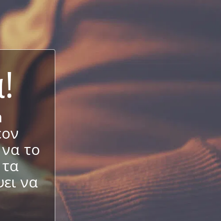
!
n
έον
 να το
 τα
ει να