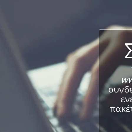
ww
συνδε
εν
πακέ